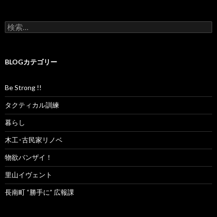
検
索
:
BLOGカテゴリー
Be Strong !!
タクティカル訓練
暮らし
木工･古民家リノベ
物欲バンザイ！
里山イヴェント
長南町 “勝手に” 広報課