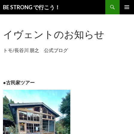
検
BE STRONG で行こう！
索
コ
メインメ
ン
ニュー
テ
イヴェントのお知らせ
ン
ツ
へ
トモ/長谷川 朋之 公式ブログ
移
動
●古民家ツアー