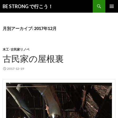
検
BE STRONG で行こう！
索
コ
メインメ
ン
ニュー
テ
ン
月別アーカイブ: 2017年12月
ツ
へ
移
動
木工･古民家リノベ
古民家の屋根裏
2017-12-19