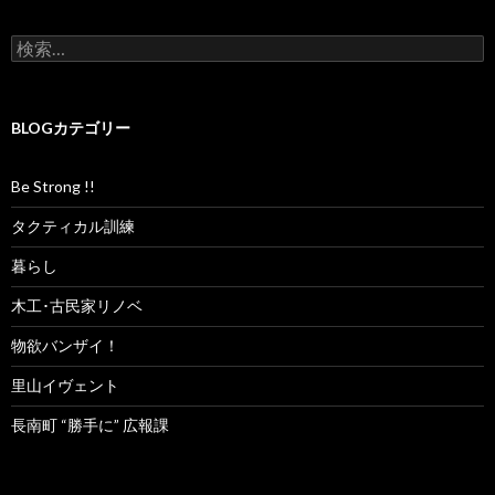
検
索
:
BLOGカテゴリー
Be Strong !!
タクティカル訓練
暮らし
木工･古民家リノベ
物欲バンザイ！
里山イヴェント
長南町 “勝手に” 広報課