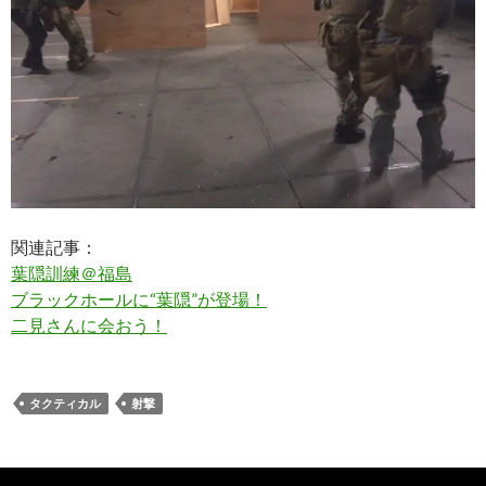
関連記事：
葉隠訓練＠福島
ブラックホールに“葉隠”が登場！
二見さんに会おう！
タクティカル
射撃