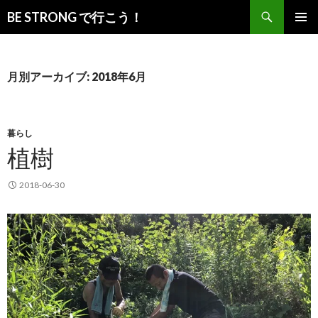
検
BE STRONG で行こう！
索
コ
メインメ
ン
ニュー
テ
ン
月別アーカイブ: 2018年6月
ツ
へ
移
動
暮らし
植樹
2018-06-30