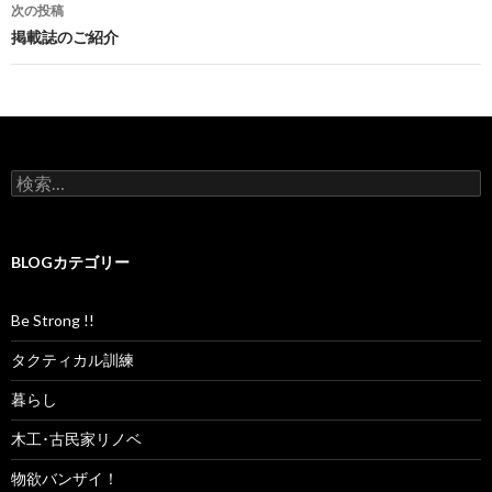
稿
次の投稿
ナ
掲載誌のご紹介
ビ
ゲ
ー
検
シ
索
:
ョ
BLOGカテゴリー
ン
Be Strong !!
タクティカル訓練
暮らし
木工･古民家リノベ
物欲バンザイ！