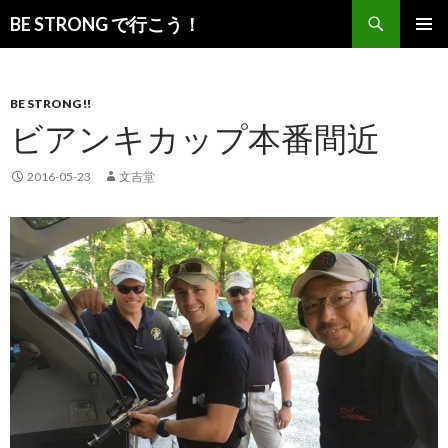
検
BE STRONG で行こう！
索
コ
メインメ
ン
ニュー
テ
ン
BE STRONG !!
ツ
ビアンキカップ本番間近
へ
移
2016-05-23
文吉堂
動