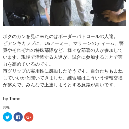
ボクのガンを見に来たのはボーダーパトロールの人達。
ビアンキカップに、USアーミー、マリーンのティーム、警
察やそれぞれの特殊部隊など、様々な部署の人が参加して
います。現場で活躍する人達が、試合に参加することで実
力を高めているのです。
市グリップの実用性に感動したそうです。自分たちもまね
していいかと聞いてきました。練習場はこういう情報交換
が盛んで、みんなで上達しようとする意識が高いです。
by Tomo
共有:
ク
F
ク
リ
a
リ
ッ
c
ッ
ク
e
ク