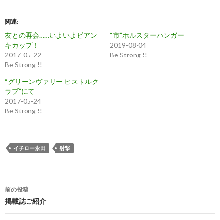
し
b
し
て
o
て
T
o
G
w
k
o
関連
i
で
o
t
共
g
友との再会……いよいよビアン
“市”ホルスターハンガー
t
有
l
e
す
e
キカップ！
2019-08-04
r
る
+
で
に
で
2017-05-22
Be Strong !!
共
は
共
Be Strong !!
有
ク
有
(
リ
(
新
ッ
新
“グリーンヴァリー ピストルク
し
ク
し
い
し
い
ラブ”にて
ウ
て
ウ
2017-05-24
ィ
く
ィ
ン
だ
ン
Be Strong !!
ド
さ
ド
ウ
い
ウ
で
(
で
開
新
開
き
し
き
ま
い
ま
す
ウ
す
イチロー永田
射撃
)
ィ
)
ン
ド
ウ
で
開
き
前の投稿
ま
投
掲載誌ご紹介
す
)