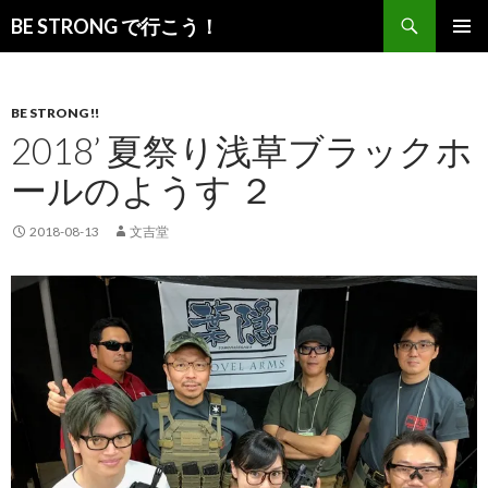
検
BE STRONG で行こう！
索
コ
メインメ
ン
ニュー
テ
ン
BE STRONG !!
ツ
2018’ 夏祭り浅草ブラックホ
へ
ールのようす ２
移
動
2018-08-13
文吉堂