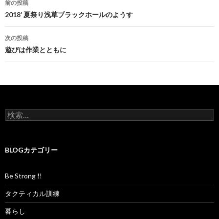
で
前の投稿
開
き
投
2018’ 夏祭り浅草ブラックホールのようす
ま
す
)
稿
次の投稿
ナ
遊びは作業とともに
ビ
ゲ
ー
検
シ
索
:
ョ
BLOGカテゴリー
ン
Be Strong !!
タクティカル訓練
暮らし