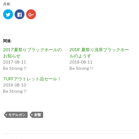
共有:
ク
F
ク
リ
a
リ
ッ
c
ッ
ク
e
ク
し
b
し
て
o
て
T
o
G
w
k
o
関連
i
で
o
t
共
g
2017'夏祭りブラックホールの
2018’ 夏祭り浅草ブラックホー
t
有
l
e
す
e
お知らせ
ルのようす
r
る
+
で
に
で
2017-08-11
2018-08-11
共
は
共
Be Strong !!
Be Strong !!
有
ク
有
(
リ
(
新
ッ
新
TUFFアウトレット品セール！
し
ク
し
い
し
い
2018-08-10
ウ
て
ウ
Be Strong !!
ィ
く
ィ
ン
だ
ン
ド
さ
ド
ウ
い
ウ
で
(
で
開
新
開
き
し
き
モデルガン
射撃
ま
い
ま
す
ウ
す
)
ィ
)
ン
ド
ウ