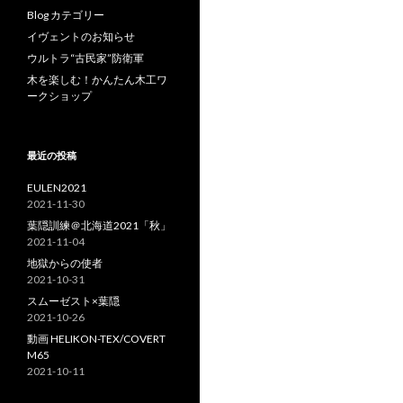
Blog カテゴリー
イヴェントのお知らせ
ウルトラ“古民家”防衛軍
木を楽しむ！かんたん木工ワ
ークショップ
最近の投稿
EULEN2021
2021-11-30
葉隠訓練＠北海道2021「秋」
2021-11-04
地獄からの使者
2021-10-31
スムーゼスト×葉隠
2021-10-26
動画 HELIKON-TEX/COVERT
M65
2021-10-11