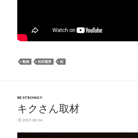
動画
松田菊男
鉈
BE STRONG !!
キクさん取材
2017-03-16