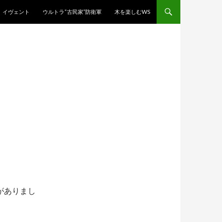
イヴェント
ウルトラ“古民家”防衛軍
木を楽しむWS
がありまし