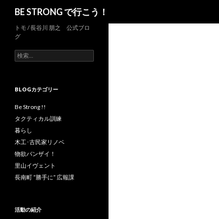
検
BE STRONG で行こう！
索
トモ / 長谷川 朋之 公式ブロ
グ
検
索
:
BLOGカテゴリー
Be Strong !!
タクティカル訓練
暮らし
木工･古民家リノベ
物欲バンザイ！
里山イヴェント
長南町 “勝手に” 広報課
活動の紹介