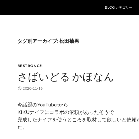
コンテンツへ移動
BLOG カテゴリー
タグ別アーカイブ: 松田菊男
BE STRONG !!
さばいどる かほなん
2020-11-16
今話題のYouTuberから
KIKUナイフにコラボの依頼があったそうで
完成したナイフを使うところを取材して欲しいと依頼
た。