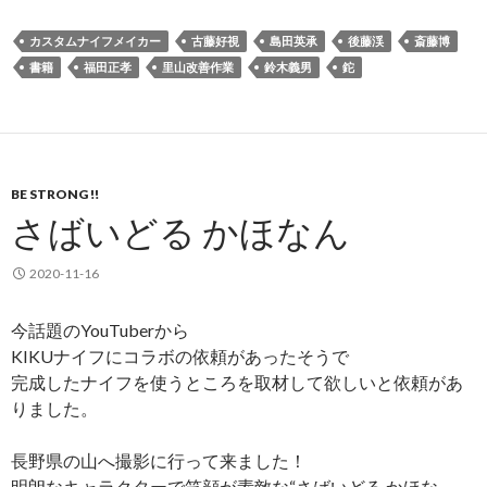
カスタムナイフメイカー
古藤好視
島田英承
後藤渓
斎藤博
書籍
福田正孝
里山改善作業
鈴木義男
鉈
BE STRONG !!
さばいどる かほなん
2020-11-16
今話題のYouTuberから
KIKUナイフにコラボの依頼があったそうで
完成したナイフを使うところを取材して欲しいと依頼があ
りました。
長野県の山へ撮影に行って来ました！
明朗なキャラクターで笑顔が素敵な“さばいどる かほな