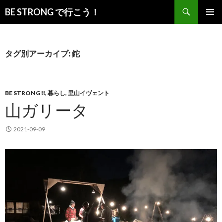
検
BE STRONG で行こう！
索
コ
メインメ
ン
ニュー
テ
ン
タグ別アーカイブ: 鉈
ツ
へ
移
動
BE STRONG !!
,
暮らし
,
里山イヴェント
山ガリータ
2021-09-09