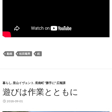
動画
松田菊男
鉈
暮らし
,
里山イヴェント
,
長南町 “勝手に” 広報課
遊びは作業とともに
2018-09-01