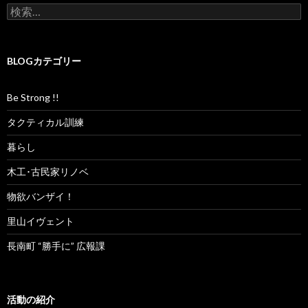
検
索
:
BLOGカテゴリー
Be Strong !!
タクティカル訓練
暮らし
木工･古民家リノベ
物欲バンザイ！
里山イヴェント
長南町 “勝手に” 広報課
活動の紹介